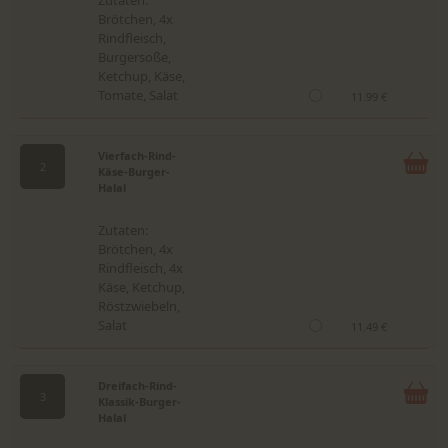
Zutaten:
Brötchen, 4x
Rindfleisch,
Burgersoße,
Ketchup, Käse,
Tomate, Salat
11.99 €
Vierfach-Rind-
2
Käse-Burger-
Halal
Zutaten:
Brötchen, 4x
Rindfleisch, 4x
Käse, Ketchup,
Röstzwiebeln,
Salat
11.49 €
Dreifach-Rind-
3
Klassik-Burger-
Halal