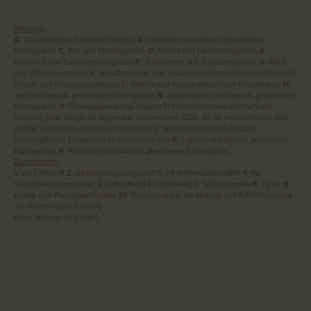
Allergene:
A
: Glutenhaltiges Getreide (Weizen)
B
: Krebstiere und daraus gewonnene
Erzeugnisse
C
: Eier und Eierzeugnisse
D
: Fische und Fischerzeugnisse
E
:
Erdnüsse und Erdnusserzeugnisse
F
: Sojabohnen und Sojaerzeugnisse
G
: Milch
und Milcherzeugnisse
H
: Schalenfrüchte und Schalenfruchterzeugnisse (Mandeln)
I
:
Sesam und Sesamerzeugnisse
L
: Sellerie und daraus gewonnene Erzeugnisse
M
:
Senf und daraus gewonnene Erzeugnisse
N
: Sesamsamen und daraus gewonnene
Erzeugnisse
O
: Schwefeldioxid und Sulphite in Konzentrationen von mehr als
10mg/kg oder 10mg/l als insgesamt vorhandenes SO2, die für verzehrfertige oder
gemäß den Anweisungen des Herstellers in den ursprünglichen Zustand
zurückgeführte Erzegnisse zu berechnen sind
P
: Lupinen und daraus gewonnene
Erzeugnisse
R
: Weichtiere und daraus gewonnene Erzeugnisse
Zusatzstoffe:
1
: mit Farbstoff
2
: mit Konservierungsstoff
3
: mit Antioxidationsmittel
4
: mit
Geschmacksverstärker
5
: koffeinhaltig
6
: chininhaltig
7
: Süßungsmittel
8
: Taurin
9
:
enthält eine Phenylalaninquelle
10
: Tartrazin (kann die Aktivität und Aufmerksamkeit
von Kindern beeinflussen)
Keine Haftung für Fehler!