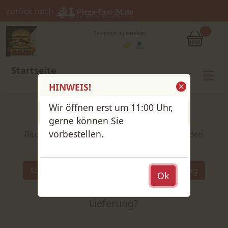
zurück nach
So kannst du bezahlen
Startseite
HINWEIS!
Wir öffnen erst um 11:00 Uhr,
Shop / Speisekarte
gerne können Sie
vorbestellen.
Bitte wähle deine Produkte und lege sie in den
Warenkorb
Wähle:
Abholung
Lieferung
Ok
Abholung
oder
Lieferung?